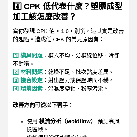
4️⃣ CPK 低代表什麼？塑膠成型
加工該怎麼改善？
當你發現 CPK 值 < 1.0，別慌，這其實是改善
的起點。
造成低 CPK 的常見原因有：
1️⃣
模具問題
：模穴不均、分模線位移、冷卻
不對稱。
2️⃣
材料問題
：乾燥不足、批次黏度差異。
3️⃣
機台設定
：射出壓力或保壓時間不穩。
4️⃣
環境因素
：溫濕度變化、粉塵污染。
改善方向可從以下著手：
使用
模流分析（Moldflow）
預測高風
險區域。