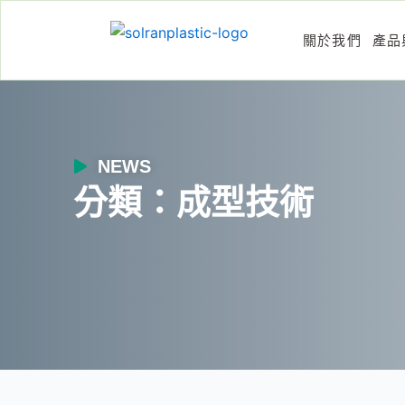
跳
至
關於我們
產品
主
要
內
容
NEWS
分類：成型技術